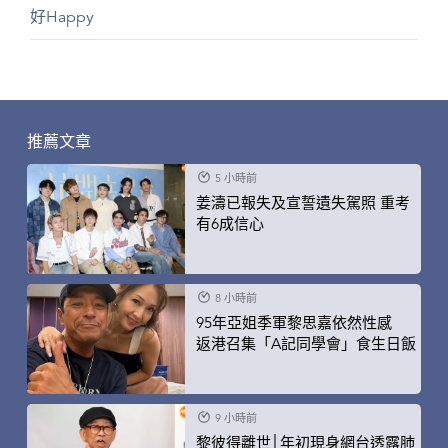
好Happy
推薦文章
5 小時前
姜濤已報失及宣誓遺失駕照 重考
有6成信心
8 小時前
95年亞姐季軍黎思嘉依然性感
返港召集「A記同學會」食生日飯
9 小時前
黎彼得離世│年初現身網台透露肺