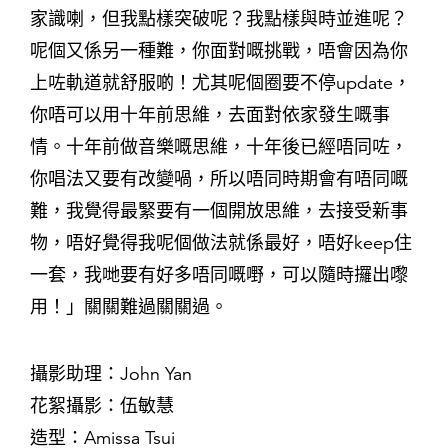
家識喇，但我點樣突破呢？我點樣與時並進呢？
呢個又係另一種難，你面對嘅挑戰，唔會因為你
上咗軌道就舒服啲！尤其呢個圈要不停update，
你唔可以用十年前思維，去面對依家發生嘅事
情。十年前做音樂嘅思維，十年後已經唔同咗，
你唱法又要有改變喎，所以唔同時期會有唔同嘅
難，我覺得最緊要有一個開放思維，去接受新事
物，唔好覺得我呢個做法就係最好，唔好keep住
一套，我哋要有好多唔同嘅嘢，可以隨時攞出嚟
用！」關關難過關關過。
攝影助理：John Yan
花絮攝影：伍敏慧
造型：Amissa Tsui