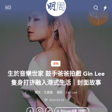
本地
生於音樂世家 鼓手爸爸拍戲 Gin Lee
隻身打拚融入港式生活｜封面故事
撰文：文嘉龍
攝影：Karl Lam
2024.04.05
在Google
追蹤《明周》