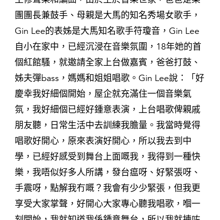
團團長兼鼓手、母親是大馬的知名秀場女歌手，
Gin Lee的表姊是大馬知名歌手符瓊音，Gin Lee
自小在家中，已經沉浸在音樂氛圍，18年她的首
個紅館騷，就邀請全家上台做嘉賓，爸爸打鼓、
姊夫彈bass，媽媽和姐姐唱歌。Gin Lee說：「好
慶幸我好細個開始，屋企就充滿住一個音樂氣
氛，我好細個已經好鍾意表演，上台唱歌俾親戚
朋友聽，日常生活中去訓練我膽量。我當時覺得
唱歌好開心，原來表演好開心，所以我去到中
學，已經好感受到舞台上面嘅我，我得到一種快
樂，我唔似好多人所講，發台瘟呀、好緊張呀、
手震呀，點解我冇嘅？我會有少少緊張，但我更
享受大家掌聲，好開心大家專心聽我唱歌，嗰一
刻開始，我就知道我係鍾意舞台，所以我就揀咗