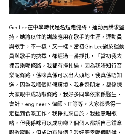
Gin Lee在中學時代是名短跑健將，運動員講求堅
持，她將以往的訓練應用在歌手的生涯，運動員
與歌手，不一樣，又一樣。當初Gin Lee對於運動
員與歌手的抉擇，都經過一番掙扎，「當初我去
揀音樂呢條路，我都有掙扎過，因為我唔知行音
樂呢條路，係咪真係可以出人頭地，我真係唔知
道，因為我嗰個時候環境、我身邊朋友，都係揀
大家眼中成功嗰條路，我好多同學依家係醫生、
會計、engineer、律師、IT等等，大家都覺得一
定搵到食嘅工作。我掙扎來自於，我鍾意唱歌
啫，但我係咪可以成功㗎？個個人都話自己鍾意
唱歌㗎啦，但成功有幾個？我好慶幸呢個時候，