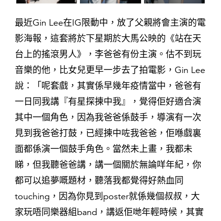
最近Gin Lee在IG限動中，放了父親將會主演的電
影海報，這套將於下星期於大馬公映的《站在天
台上的搖滾男人》，李爸爸有份主演。估不到玩
音樂的他，比女兒更早一步去了拍電影，Gin Lee
說：「呢套戲，其實係早幾年疫情當中，爸爸有
一日同我講『有星探揀中我』，覺得佢好適合演
其中一個角色，因為我爸爸係鼓手，導演有一次
見到我爸爸打鼓，已經揀中咗我爸爸，佢喺戲裏
面都係演一個鼓手角色。當然未上畫，我都未
睇，但我聽爸爸講，講一個關於無論咩年紀，你
都可以追夢嘅題材，聽落我都覺得好熱血同
touching，因為你見到poster就係幾個叔叔，大
家玩唔同樂器組band，講返佢哋年輕時候，其實