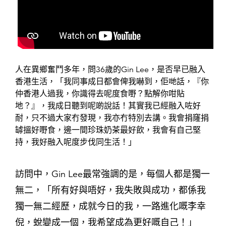
人在異鄉奮鬥多年，問36歲的Gin Lee，是否早已融入
香港生活，「我同事成日都會俾我嚇到，佢哋話，『你
仲香港人過我，你識得去呢度食嘢？點解你咁貼
地？』，我成日聽到呢啲說話！其實我已經融入咗好
耐，只不過大家冇發現，我亦冇特別去講。我會捐窿捐
罅搵好嘢食，邊一間珍珠奶茶最好飲，我會有自己堅
持，我好融入呢度步伐同生活！」
訪問中，Gin Lee最常強調的是，每個人都是獨一
無二，「所有好與唔好，我失敗與成功，都係我
獨一無二經歷，成就今日的我，一路進化嘅李幸
倪，蛻變成一個，我希望成為更好嘅自己！」