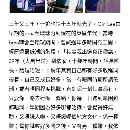
三年又三年，一追也快十五年時光了，Gin Lee由
早期的bma至環球再到現在的英皇年代，當時
bma轉會至環球期間，曾試過年多時間冇工開，
經歷過最低潮的階段，「其實我出道真正嚟講，
09年（大馬出道）到依家，十幾年時間，話長唔
長、話短唔短，十幾年其實自己都有好多收穫同
得着，自己又成長好多，當中有唔同時期所謂低
潮，或者唔同程度挑戰，直到呢一刻其實都有，
只要你一路去行呢一條路，你每一日遇到嘅困難
都唔同，早期因為好多嘢都唔識，會覺得好無
助，又唔識人啦、又唔識呢個地方文化，係一種
難；當你識咗好多嘢之後，又有另一種難，我依