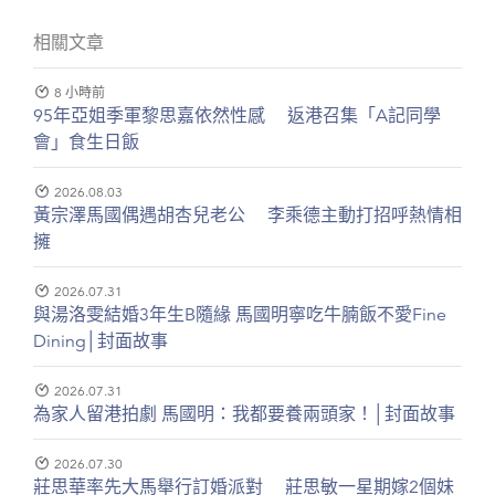
相關文章
8 小時前
95年亞姐季軍黎思嘉依然性感 返港召集「A記同學
會」食生日飯
2026.08.03
黃宗澤馬國偶遇胡杏兒老公 李乘德主動打招呼熱情相
擁
2026.07.31
與湯洛雯結婚3年生B隨緣 馬國明寧吃牛腩飯不愛Fine
Dining│封面故事
2026.07.31
為家人留港拍劇 馬國明：我都要養兩頭家！│封面故事
2026.07.30
莊思華率先大馬舉行訂婚派對 莊思敏一星期嫁2個妹