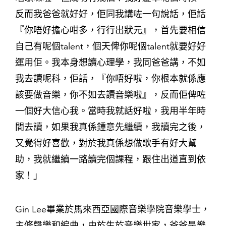
反而我爸爸就好好，佢同我講咗一句說話，佢話
『你唔好擔心咁多，行行出狀元』，首先要相信
自己有呢個talent，個天俾你呢個talent就要好好
運用佢。我本身想讀心理學，我同爸爸講，不如
我去讀呢科，佢話，『你唔好啦，你根本就係應
該要做音樂，你不如去讀音樂啦』，反而佢俾咗
一個好大信心我。當時我就話好啦，我用半年時
間去讀，如果我真係鍾意先繼續，我讀完之後，
又覺得好喜歡，對於我真係想做歌手有好大幫
助，我就繼續一路讀完個課程，跟住出道直到依
家！」
Gin Lee畢業於馬來西亞國際音樂學院音樂學士，
主修聲樂和編曲，由於生於音樂世家，爸爸是樂