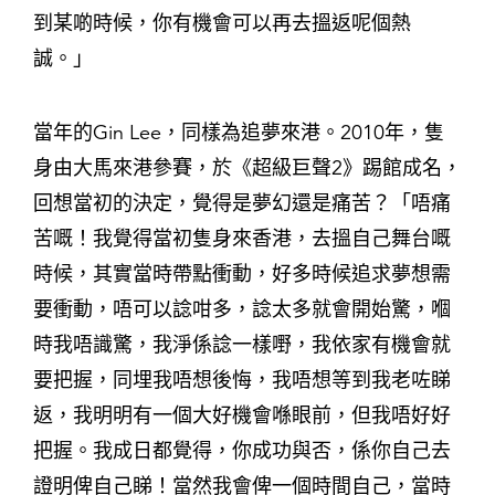
到某啲時候，你有機會可以再去搵返呢個熱
誠。」
當年的Gin Lee，同樣為追夢來港。2010年，隻
身由大馬來港參賽，於《超級巨聲2》踢館成名，
回想當初的決定，覺得是夢幻還是痛苦？「唔痛
苦嘅！我覺得當初隻身來香港，去搵自己舞台嘅
時候，其實當時帶點衝動，好多時候追求夢想需
要衝動，唔可以諗咁多，諗太多就會開始驚，嗰
時我唔識驚，我淨係諗一樣嘢，我依家有機會就
要把握，同埋我唔想後悔，我唔想等到我老咗睇
返，我明明有一個大好機會喺眼前，但我唔好好
把握。我成日都覺得，你成功與否，係你自己去
證明俾自己睇！當然我會俾一個時間自己，當時