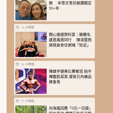
敘 米雪文雪兒被讚靚足
50+年
16 小時前
開心速遞煞科宴｜滕麗名
感恩風雨同行 陳浚霆抱
病現身食住粥喊「知足」
16 小時前
陳鎮亨健美比賽奪冠 拍半
裸腹肌寫真 望吸引內褲品
牌垂青
17 小時前
向海嵐回應「0元一日遊」