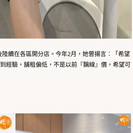
之後陸續在各區開分店。今年2月，她曾揚言︰「希望
吸納到經驗，舖租偏低，不是以前『黐線』價，希望可