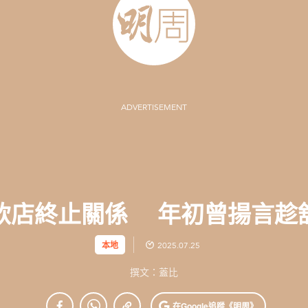
ADVERTISEMENT
飲店終止關係 年初曾揚言趁
本地
2025.07.25
撰文：蓋比
在Google
追蹤《明周》