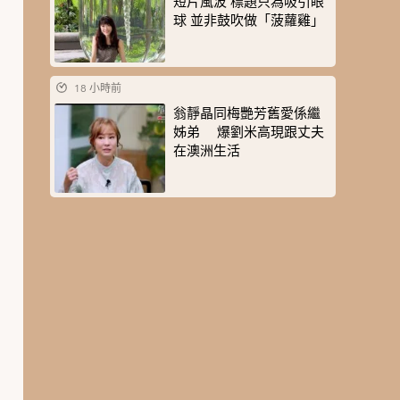
短片風波 標題只為吸引眼
球 並非鼓吹做「菠蘿雞」
18 小時前
翁靜晶同梅艷芳舊愛係繼
姊弟 爆劉米高現跟丈夫
在澳洲生活