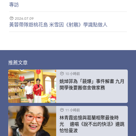
專訪
2026.07.09
黃蓉帶隊遊桃花島 米雪因《射鵰》學識點做人
推薦文章
10 小時前
姚焯菲為「藐爆」事件解畫 九月
開學後要搬宿舍做家務
11 小時前
林青霞追憶與葛蘭相聚最後時
光 邊唱《說不出的快活》邊跳
恰恰曼波