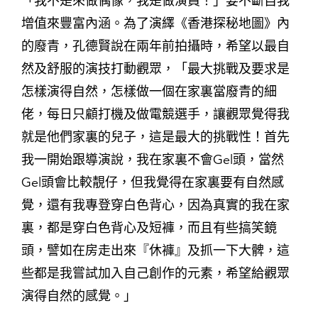
「我不是來做偶像，我是做演員！」要不斷自我
增值來豐富內涵。為了演繹《香港探秘地圖》內
的廢青，孔德賢說在兩年前拍攝時，希望以最自
然及舒服的演技打動觀眾，「最大挑戰及要求是
怎樣演得自然，怎樣做一個在家裏當廢青的細
佬，每日只顧打機及做電競選手，讓觀眾覺得我
就是他們家裏的兒子，這是最大的挑戰性！首先
我一開始跟導演說，我在家裏不會Gel頭，當然
Gel頭會比較靚仔，但我覺得在家裏要有自然感
覺，還有我專登穿白色背心，因為真實的我在家
裏，都是穿白色背心及短褲，而且有些搞笑鏡
頭，譬如在房走出來『休褲』及抓一下大髀，這
些都是我嘗試加入自己創作的元素，希望給觀眾
演得自然的感覺。」