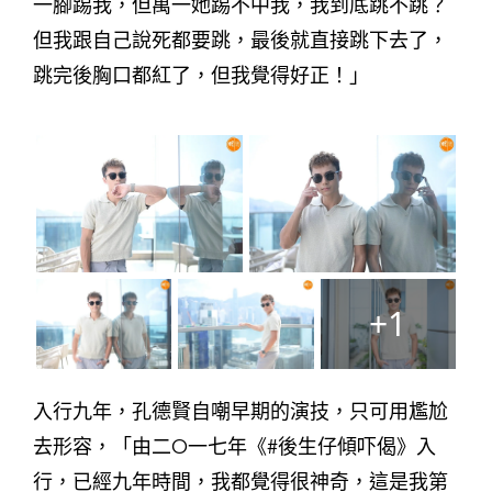
一腳踢我，但萬一她踢不中我，我到底跳不跳？
但我跟自己說死都要跳，最後就直接跳下去了，
跳完後胸口都紅了，但我覺得好正！」
+1
入行九年，孔德賢自嘲早期的演技，只可用尷尬
去形容，「由二O一七年《#後生仔傾吓偈》入
行，已經九年時間，我都覺得很神奇，這是我第