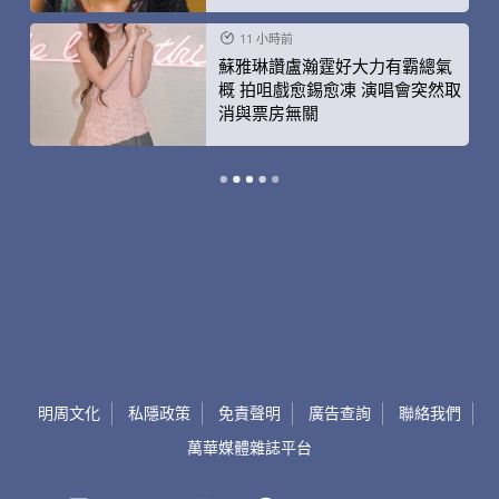
11 小時前
蘇雅琳讚盧瀚霆好大力有霸總氣
概 拍咀戲愈錫愈凍 演唱會突然取
消與票房無關
明周文化
私隱政策
免責聲明
廣告查詢
聯絡我們
萬華媒體雜誌平台