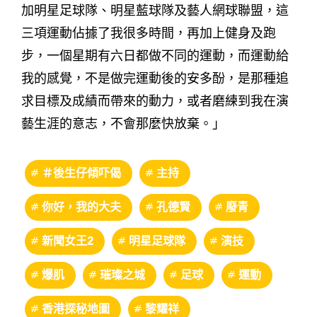
加明星足球隊、明星藍球隊及藝人網球聯盟，這
三項運動佔據了我很多時間，再加上健身及跑
步，一個星期有六日都做不同的運動，而運動給
我的感覺，不是做完運動後的安多酚，是那種追
求目標及成績而帶來的動力，或者磨練到我在演
藝生涯的意志，不會那麼快放棄。」
＃後生仔傾吓偈
主持
你好，我的大夫
孔德賢
廢青
新聞女王2
明星足球隊
演技
爆肌
璀璨之城
足球
運動
香港探秘地圖
黎耀祥