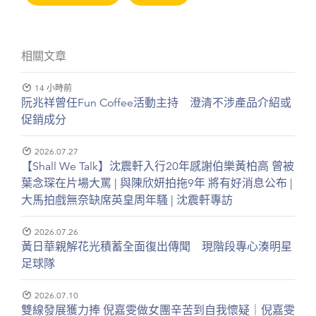
相關文章
14 小時前
阮兆祥曾任Fun Coffee活動主持 澄清不涉產品介紹或
促銷成分
2026.07.27
【Shall We Talk】沈震軒入行20年感謝伯樂黃柏高 曾被
葉念琛在片場大罵 | 與陳欣妍拍拖9年 將有好消息公布 |
大馬拍戲無奈缺席英皇周年騷 | 沈震軒專訪
2026.07.26
黃日華親解花光積蓄全面復出傳聞 現階段專心湊明星
足球隊
2026.07.10
雙線發展獲力捧 倪嘉雯做女團辛苦到自我懷疑｜倪嘉雯