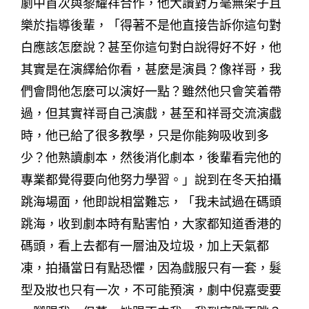
劇中首次與黎耀祥合作，他大讚對方毫無架子且
樂於指導後輩，「得著不是他直接告訴你這句對
白應該怎麼說？甚至你這句對白說得好不好，他
其實是在演繹給你看，甚麼是演員？像祥哥，我
們會問他怎麼可以演好一點？雖然他只會笑着帶
過，但其實祥哥自己演戲，甚至和祥哥交流演戲
時，他已給了很多教學，只是你能夠吸收到多
少？他熟讀劇本，然後消化劇本，後輩看完他的
專業都覺得要向他努力學習。」說到在冬天拍攝
跳海場面，他即說相當難忘，「我未試過在碼頭
跳海，收到劇本時有點害怕，大家都知道香港的
碼頭，看上去都有一層油及垃圾，加上天氣都
凍，拍攝當日有點恐懼，因為戲服只有一套，髮
型及妝也只有一次，不可能預演，劇中倪嘉雯要