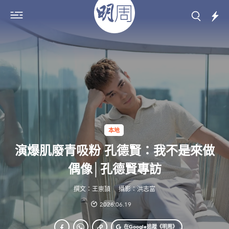
本地
演爆肌廢青吸粉 孔德賢：我不是來做
偶像│孔德賢專訪
撰文：王崇頴
攝影：洪志富
2026.06.19
在Google
追蹤《明周》