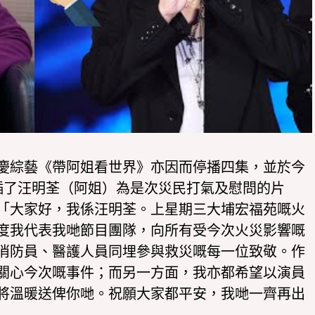
慶綜藝《帶阿姐看世界》亦因而停播四集，並於今
插了汪明荃（阿姐）為是次災民打氣及慰問的片
「大家好，我係汪明荃。上星期三大埔宏福苑嘅火
度我代表我哋節目團隊，向所有受今次火災影響嘅
消防員、醫護人員同埋參與救災嘅每一位致敬。作
關心今次嘅事件；而另一方面，我亦都希望以演員
將溫暖送俾你哋。祝願大家都平安，我哋一齊再出