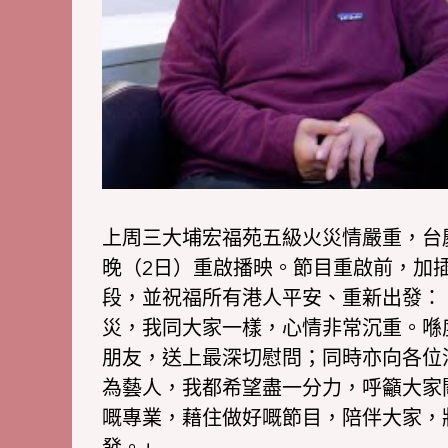
上周三大埔宏福苑五級火災情嚴重，台
晚（2日）重啟播映。節目重啟前，加
段，並祝福所有港人平安、重新出發：
災，我同大家一樣，心情非常沉重。喺
朋友，送上最深切慰問；同時亦向各位
為藝人，我都希望盡一分力，呼籲大家
嘅專業，藉住做好嘅節目，陪伴大家，