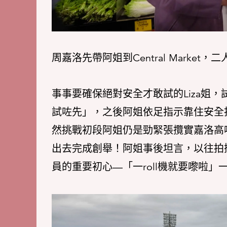
周嘉洛先帶阿姐到Central Marke
事事要確保絕對安全才敢試的Liza姐，試
試咗先」，之後阿姐依足指示靠住安全
然挑戰初段阿姐仍是勁緊張攬實嘉洛高
出去完成創舉！阿姐事後坦言，以往拍
員的重要初心—「一roll機就要嚟啦