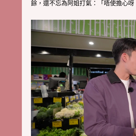
餘，還不忘為阿姐打氣：「唔使擔心呀