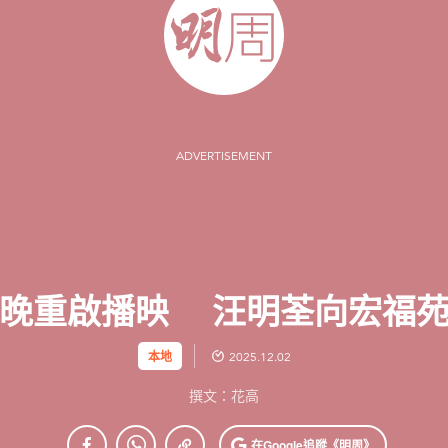
ADVERTISEMENT
今晚重啟播映 汪明荃向宏福苑
本地
2025.12.02
撰文：花高
在Google
追蹤《明周》