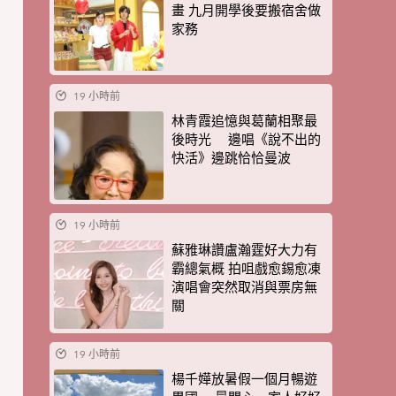
畫 九月開學後要搬宿舍做
家務
19 小時前
林青霞追憶與葛蘭相聚最
後時光 邊唱《說不出的
快活》邊跳恰恰曼波
19 小時前
蘇雅琳讚盧瀚霆好大力有
霸總氣概 拍咀戲愈錫愈凍
演唱會突然取消與票房無
關
19 小時前
楊千嬅放暑假一個月暢遊