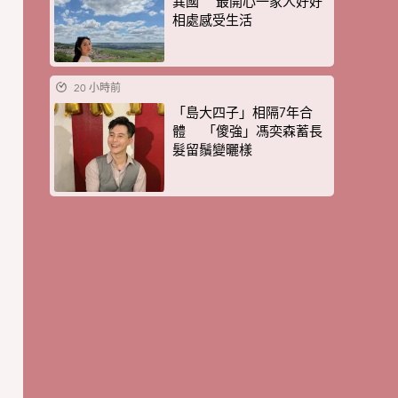
異國 最開心一家人好好
相處感受生活
20 小時前
「島大四子」相隔7年合
體 「傻強」馮奕森蓄長
髮留鬚變曬樣