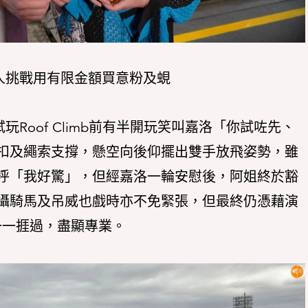
t，二人挑戰用有限金額買意粉及蜆
玩Roof Climb前有半開玩笑叫嘉洛「你試咗先、
扣及繩索支撐，懸空向後仰擺出雙手放飛姿勢，雖
呼「我好驚」，但經嘉洛一輪安慰後，阿姐終於豁
攝騎馬及吊威也戲時亦不免緊張，但最終仍憑藉演
」一一捱過，盡顯專業。