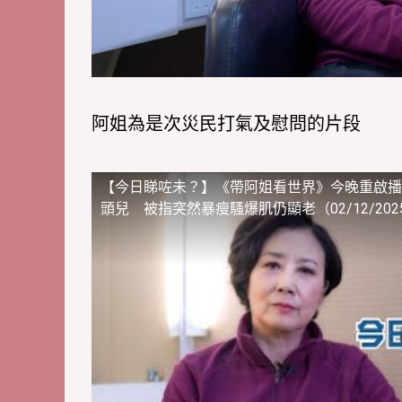
阿姐為是次災民打氣及慰問的片段
【今日睇咗未？】《帶阿姐看世界》今晚重啟播
頭兒 被指突然暴瘦騷爆肌仍顯老（02/12/202