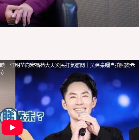
映 汪明荃向宏福苑大火災民打氣慰問｜吳建豪曬自拍照變老
5）