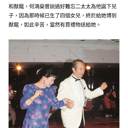
和猷龍，何鴻燊曾說過好難忘二太太為他誕下兒
子，因為那時候已生了四個女兒，終於給她博到
猷龍，如此辛苦，當然有買禮物送給她。