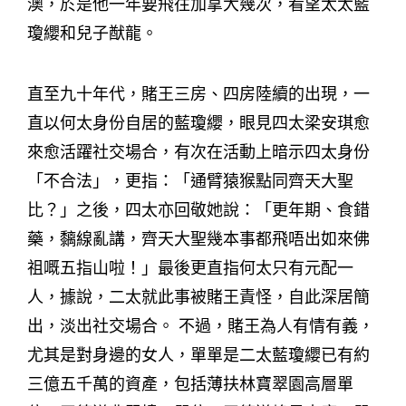
澳，於是他一年要飛往加拿大幾次，看望太太藍
瓊纓和兒子猷龍。
直至九十年代，賭王三房、四房陸續的出現，一
直以何太身份自居的藍瓊纓，眼見四太梁安琪愈
來愈活躍社交場合，有次在活動上暗示四太身份
「不合法」，更指：「通臂猿猴點同齊天大聖
比？」之後，四太亦回敬她說：「更年期、食錯
藥，黐線亂講，齊天大聖幾本事都飛唔出如來佛
祖嘅五指山啦！」最後更直指何太只有元配一
人，據說，二太就此事被賭王責怪，自此深居簡
出，淡出社交場合。 不過，賭王為人有情有義，
尤其是對身邊的女人，單單是二太藍瓊纓已有約
三億五千萬的資產，包括薄扶林寶翠園高層單