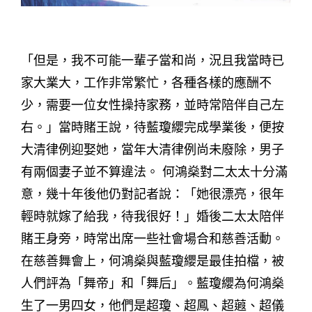
「但是，我不可能一輩子當和尚，況且我當時已
家大業大，工作非常繁忙，各種各樣的應酬不
少，需要一位女性操持家務，並時常陪伴自己左
右。」當時賭王說，待藍瓊纓完成學業後，便按
大清律例迎娶她，當年大清律例尚未廢除，男子
有兩個妻子並不算違法。 何鴻燊對二太太十分滿
意，幾十年後他仍對記者說：「她很漂亮，很年
輕時就嫁了給我，待我很好！」婚後二太太陪伴
賭王身旁，時常出席一些社會場合和慈善活動。
在慈善舞會上，何鴻燊與藍瓊纓是最佳拍檔，被
人們評為「舞帝」和「舞后」。藍瓊纓為何鴻燊
生了一男四女，他們是超瓊、超鳳、超蕸、超儀