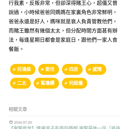
行我素，反叛非常，但卻深得賭王心，超儀又曾
說過，小時候爸爸同媽媽在家裏角色非常鮮明，
爸爸永遠是好人，媽咪就是衰人負責管教他們，
而賭王雖然有幾個太太，但分配時間方面甚有辦
法，每逢星期日都會是家庭日，跟他們一家人食
餐飯。
何鴻燊
逝世
四房
感情
二太
藍瓊纓
何超儀
相關文章
2026.07.20
【謝賢逝世】情場浪子有兩段婚姻 謝賢最後一段「爺孫