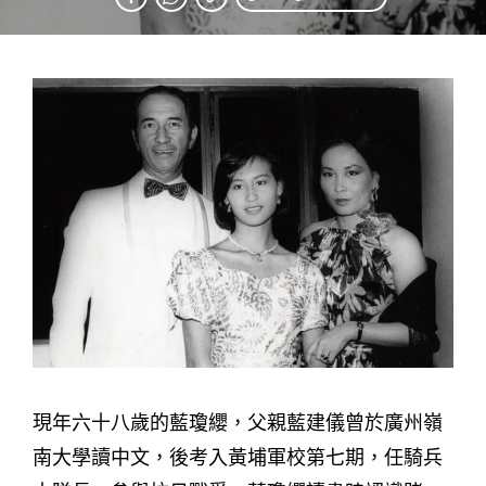
現年六十八歲的藍瓊纓，父親藍建儀曾於廣州嶺
南大學讀中文，後考入黃埔軍校第七期，任騎兵