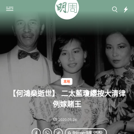
本地
【何鴻燊逝世】 二太藍瓊纓按大清律
例嫁賭王
2020.05.26
在Google
追蹤《明周》