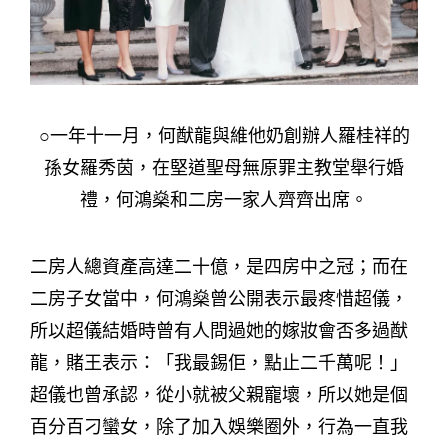
○一年十一月，何猷龍與維他奶創辦人羅桂祥的
孫女羅秀茵，在堅道聖母無原罪主教堂舉行婚
禮，何鴻燊和二房一家人齊齊出席。
二房人總資產高達二十億，是四房中之冠；而在
二房子女當中，何鴻燊曾公開表示最疼惜超儀，
所以超儀結婚時曾有人問過她的嫁妝會否多過猷
龍，賭王表示：「我最錫佢，點止二千萬呢！」
超儀也曾承認，從小就被父親寵壞，所以她是個
百分百刁蠻女，除了加入娛樂圈外，行為一直我