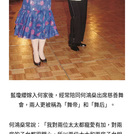
藍瓊纓嫁入何家後，經常陪同何鴻燊出席慈善舞
會，兩人更被稱為「舞帝」和「舞后」。
何鴻燊常說：「我對兩位太太都寵愛有加，對兩