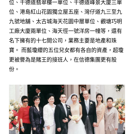
位、干德道翡翠樓一單位、干德道峰景大廈三單
位、港島紅山花園獨立屋五座、灣仔道九三至九
九號地舖、太古城海天花園中層單位、觀塘巧明
工廠大廈兩單位、海天徑一號洋房一幢等，還有
名下擁有的十七間公司，業務主要是地產和珠
寶。 而藍瓊纓的五位兒女都有各自的資產，超瓊
更被譽為是賭王的接班人，在信德集團更有股
份。