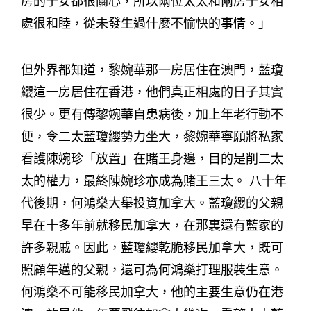
房的子女都很關心，所以兩位太太和兩房子女相
處很和睦，從未發生過什麼不愉快的事情。」
但外界都知道，黎婉華那一房居住在澳門，藍瓊
纓這一房居住在香港，他們真正相處的日子其實
很少。更有傳黎婉華自患病後，加上年老行動不
便，令二太藍瓊纓勢力坐大，黎婉華寧願將私家
看護陳婉珍「放置」在賭王身邊，目的是削二太
太的權力，最終陳婉珍亦成為賭王三太。 八十年
代後期，何鴻燊大舉投資加拿大。藍瓊纓的父親
早在十多年前就移民加拿大，在那裏還有藍家的
許多親戚。因此，藍瓊纓乾脆移民加拿大，既可
照顧年邁的父親，還可為何鴻燊打理服裝生意。
何鴻燊不可能移民加拿大，他的主要生意仍在港