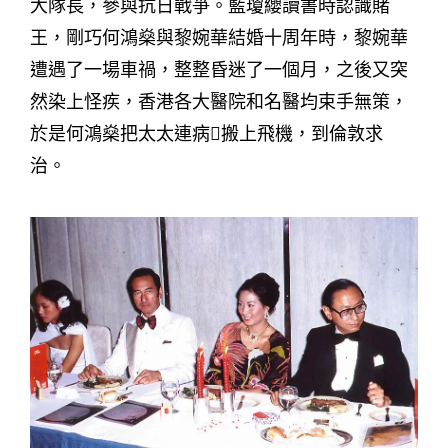
大隊長，參與抗日戰爭。藍瓊纓讀書時認識賭
王，剛巧何鴻燊與黎婉華結婚十周年時，黎婉華
遭遇了一場車禍，整整昏迷了一個月，之後又突
然染上怪疾，香港各大醫院和名醫均束手無策，
於是何鴻燊把太太連病搬上飛機，到倫敦求
治。