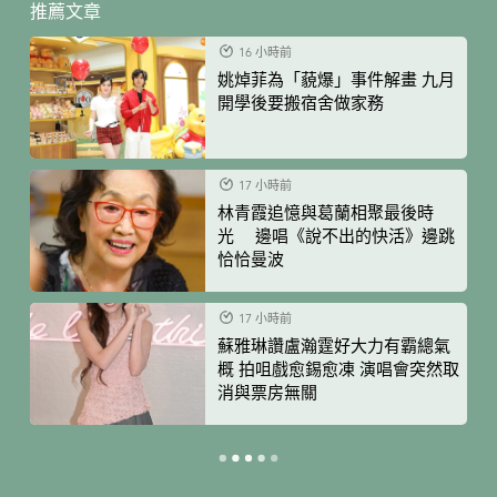
推薦文章
16 小時前
姚焯菲為「藐爆」事件解畫 九月
開學後要搬宿舍做家務
17 小時前
林青霞追憶與葛蘭相聚最後時
光 邊唱《說不出的快活》邊跳
恰恰曼波
17 小時前
蘇雅琳讚盧瀚霆好大力有霸總氣
概 拍咀戲愈錫愈凍 演唱會突然取
消與票房無關