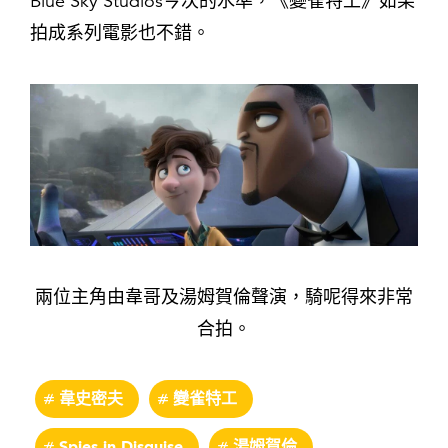
Blue Sky Studios今次的水準，《變雀特工》如果
拍成系列電影也不錯。
兩位主角由韋哥及湯姆賀倫聲演，騎呢得來非常
合拍。
韋史密夫
變雀特工