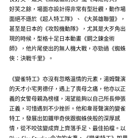
好笑之餘，場面亦設計得非常有型壯觀，動作場
面絕不遜於《超人特工隊》、《大英雄聯盟》，
甚至是日本的《攻殼機動隊》，尤其是大歹角出
現的時候，型格十足日本動畫《鋼之鍊金術
師》，他片尾使出的無人機大戰，亦勁過《蜘蛛
俠：決戰千里》。
《變雀特工》亦沒有忽略溫情的元素，湯姆聲演
的天才小宅男德仔，遇上了喪母之痛，他亦以正
義的女警母親為榜樣，渴望能夠以自己所長伸張
正義，可惜遇到不少挫折。他和韋哥聲演的變雀
特工，發展出如鐵甲奇俠跟蜘蛛俠般的深厚感
情，從不咬弦變成齊上齊落手足、最佳拍檔。以