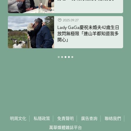
2025.09.27
Lady GaGa慶祝未婚夫42歲生日
放閃無極限「連山羊都知道我多
開心」
明周文化
私隱政策
免責聲明
廣告查詢
聯絡我們
萬華媒體雜誌平台