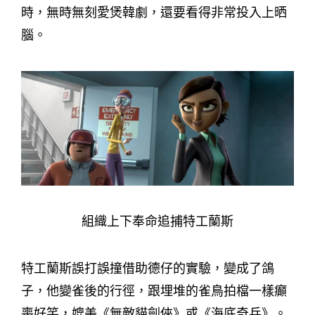
時，無時無刻愛煲韓劇，還要看得非常投入上晒
腦。
組織上下奉命追捕特工蘭斯
特工蘭斯誤打誤撞借助德仔的實驗，變成了鴿
子，他變雀後的行徑，跟埋堆的雀鳥拍檔一樣癲
喪好笑，媲美《無敵貓劍俠》或《海底奇兵》。