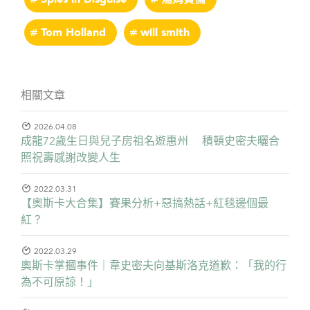
Spies in Disguise
湯姆賀倫
Tom Holland
will smith
相關文章
2026.04.08
成龍72歲生日與兒子房祖名遊惠州 積頓史密夫曬合
照祝壽感謝改變人生
2022.03.31
【奧斯卡大合集】賽果分析+惡搞熱話+紅毯邊個最
紅？
2022.03.29
奧斯卡掌摑事件｜韋史密夫向基斯洛克道歉：「我的行
為不可原諒！」