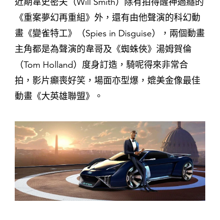
近期韋史密夫（Will Smith）除有拍得醒神過癮的
《重案夢幻再重組》外，還有由他聲演的科幻動
畫《變雀特工》（Spies in Disguise），兩個動畫
主角都是為聲演的韋哥及《蜘蛛俠》湯姆賀倫
（Tom Holland）度身訂造，騎呢得來非常合
拍，影片癲喪好笑，場面亦型爆，媲美金像最佳
動畫《大英雄聯盟》。