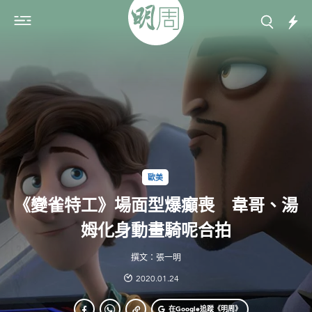
歐美
《變雀特工》場面型爆癲喪 韋哥、湯
姆化身動畫騎呢合拍
撰文：張一明
2020.01.24
在Google
追蹤《明周》