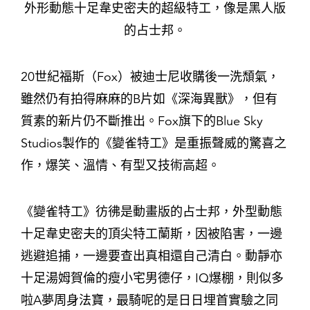
外形動態十足韋史密夫的超級特工，像是黑人版
的占士邦。
20世紀福斯（Fox）被迪士尼收購後一洗頹氣，
雖然仍有拍得麻麻的B片如《深海異獸》，但有
質素的新片仍不斷推出。Fox旗下的Blue Sky
Studios製作的《變雀特工》是重振聲威的驚喜之
作，爆笑、溫情、有型又技術高超。
《變雀特工》彷彿是動畫版的占士邦，外型動態
十足韋史密夫的頂尖特工蘭斯，因被陷害，一邊
逃避追捕，一邊要查出真相還自己清白。動靜亦
十足湯姆賀倫的瘦小宅男德仔，IQ爆棚，則似多
啦A夢周身法寶，最騎呢的是日日埋首實驗之同