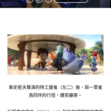
韋史密夫聲演的特工變雀（左二）後，與一眾雀
鳥同伴的行徑，爆笑癲喪。