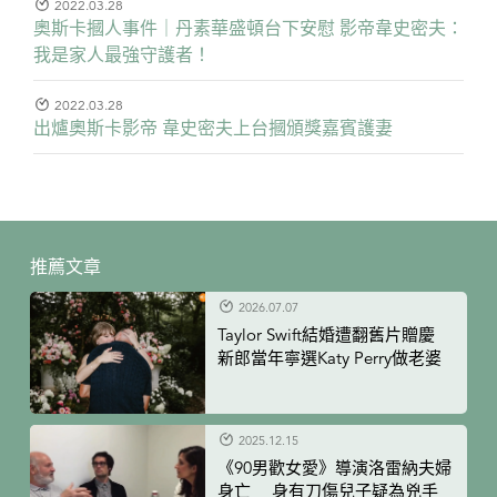
2022.03.28
奧斯卡摑人事件｜丹素華盛頓台下安慰 影帝韋史密夫：
我是家人最強守護者！
2022.03.28
出爐奧斯卡影帝 韋史密夫上台摑頒獎嘉賓護妻
推薦文章
2026.07.07
Taylor Swift結婚遭翻舊片贈慶
新郎當年寧選Katy Perry做老婆
2025.12.15
《90男歡女愛》導演洛雷納夫婦
身亡 身有刀傷兒子疑為兇手