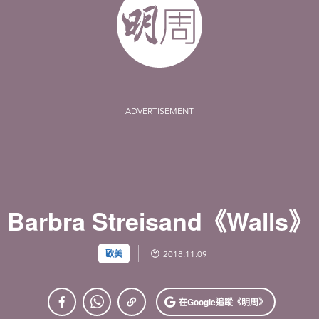
ADVERTISEMENT
Barbra Streisand《Walls》
歐美
2018.11.09
在Google
追蹤《明周》