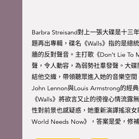
Barbra Streisand對上一張大碟是十三
題再出專輯，碟名《Walls》指的是
牆的反對聲音。主打歌《Don’t Lie
聲，令人動容，為弱勢社羣發聲。大碟開首的
結他交織，帶領聽眾進入她的音樂空間；《Imagi
John Lennon與Louis Arms
《Walls》將欲言又止的徬徨心情流露
性對前景也感疑惑，她重新演譯搖滾女歌手Jack
World Needs Now》，答案是愛，