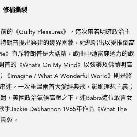
修補撕裂
年前的《Guilty Pleasures》，這次帶着明確政治主
總統特朗普提出興建的邊界圍牆，她想唱出以愛推倒高
 To Me》直斥特朗普是大話精，歌曲中她富穿透力的歌
《What’s On My Mind》以弦樂及佛蘭明高
ne / What A Wonderful World》則是將
trong的經典串連，一次重溫兩首大愛經典歌，彰顯理想主義；
無遺，美國政治氣候高壓之下，連Babra這位敢言女
ie DeShannon 1965年作品《What The
修補撕裂。