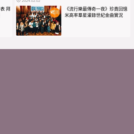
2024.02.02
表 拜
《流行樂最傳奇一夜》珍貴回憶
俠
米高率羣星灌錄世紀金曲實況