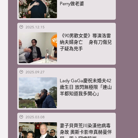
Perry做老婆
2025.12.15
《90男歡女愛》導演洛雷
納夫婦身亡 身有刀傷兒
子疑為兇手
2025.09.27
Lady GaGa慶祝未婚夫42
歲生日 放閃無極限「連山
羊都知道我多開心」
2025.03.08
妻子貝齊荒川染漢他病毒
身故 奧斯卡影帝真赫曼伴