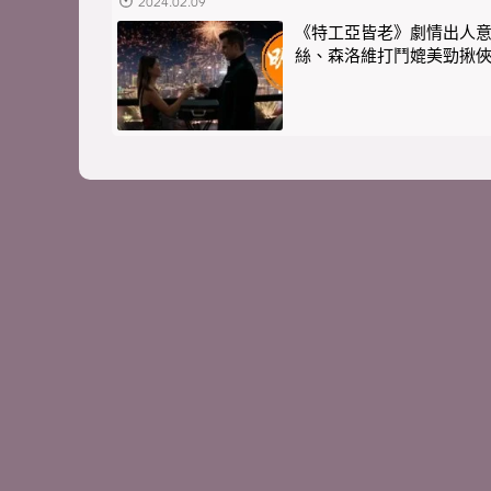
2024.02.09
《特工亞皆老》劇情出人意
絲、森洛維打鬥媲美勁揪