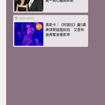
屍一周心臟病猝逝
2025.03.03
奧斯卡｜《阿諾拉》贏5獎
美琪麥迪遜封后 艾恩布
迪再奪金像影帝