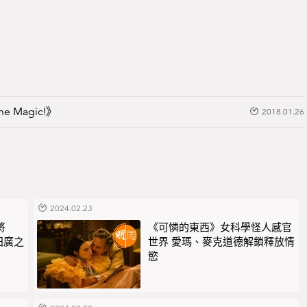
he Magic!》
2018.01.26
2024.02.23
將
《可憐的東西》女科學怪人感官
田廣之
世界 愛瑪、麥克道德解鎖釋放情
慾