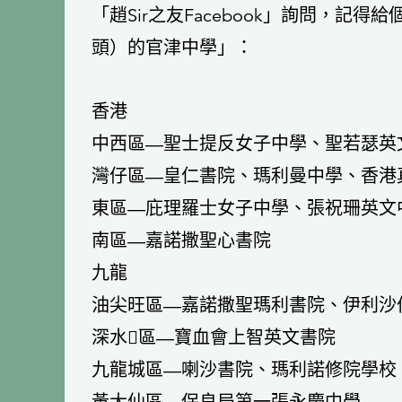
「趙Sir之友Facebook」詢問，記得給
頭）的官津中學」：
香港
中西區—聖士提反女子中學、聖若瑟英
灣仔區—皇仁書院、瑪利曼中學、香港
東區—庇理羅士女子中學、張祝珊英文
南區—嘉諾撒聖心書院
九龍
油尖旺區—嘉諾撒聖瑪利書院、伊利沙
深水區—寶血會上智英文書院
九龍城區—喇沙書院、瑪利諾修院學校