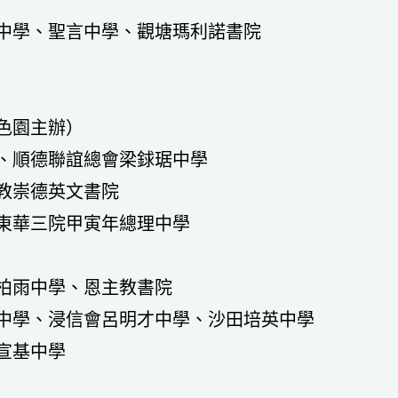
中學、聖言中學、觀塘瑪利諾書院
色園主辦）
、順德聯誼總會梁銶琚中學
教崇德英文書院
東華三院甲寅年總理中學
柏雨中學、恩主教書院
中學、浸信會呂明才中學、沙田培英中學
宣基中學