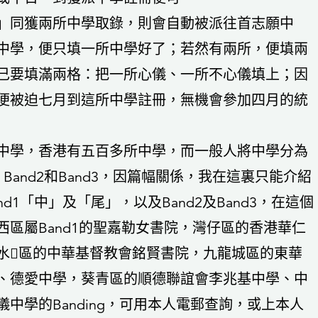
」同獲兩所中學取錄，則會自動被派往首志願中
中學，便只填一所中學好了；若然有兩所，便填兩
己要填滿兩格：把一所心儀、一所不心儀填上；因
便被迫七月到這所中學註冊，無機會參加四月的統
中學，香港有五百多所中學，而一般人將中學分為
1、Band2和Band3，因篇幅關係，我在這裏只能介紹
d1「中」及「尾」，以及Band2及Band3，在這個
區屬Band1的聖嘉勒女書院，灣仔區的香港華仁
水區的中華基督教會銘賢書院，九龍城區的東華
、德愛中學，葵青區的順德聯誼會李兆基中學、中
中學的Banding，可用本人電郵查詢，或上本人