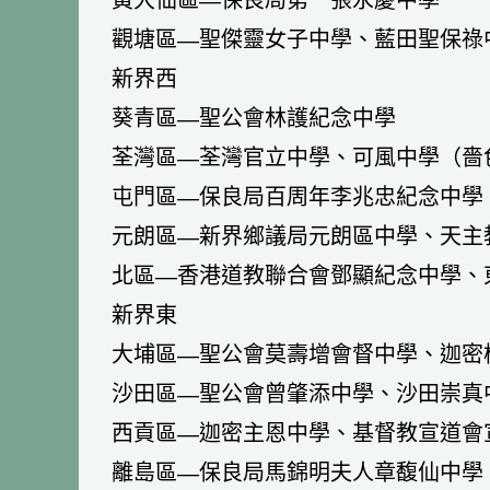
黃大仙區—保良局第一張永慶中學
觀塘區—聖傑靈女子中學、藍田聖保祿
新界西
葵青區—聖公會林護紀念中學
荃灣區—荃灣官立中學、可風中學（嗇
屯門區—保良局百周年李兆忠紀念中學
元朗區—新界鄉議局元朗區中學、天主
北區—香港道教聯合會鄧顯紀念中學、
新界東
大埔區—聖公會莫壽增會督中學、迦密
沙田區—聖公會曾肇添中學、沙田崇真
西貢區—迦密主恩中學、基督教宣道會
離島區—保良局馬錦明夫人章馥仙中學