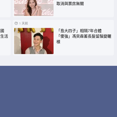
取消與票房無關
1 天前
異國
「島大四子」相隔7年合體
受生活
「傻強」馮奕森蓄長髮留鬚變曬
樣