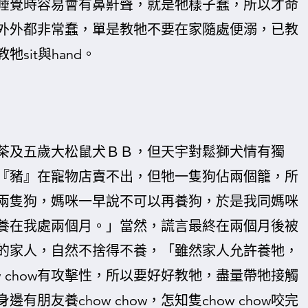
睡覺時容易會有鼻鼾聲，就是牠樣子蠢，所以才命
外外都非常蠢，單是教牠不要在家隨處便溺，已教
sit與hand。
茶及五歲大松鼠犬ＢＢ，但天宇對鬆獅犬情有獨
『豬』在寵物店賣不出，但牠一隻狗佔兩個籠，所
兩隻狗，媽咪一早說不可以再養狗，於是我同媽咪
養在我處兩個月。」當然，謊言最終在兩個月後被
的家人，自然不捨得不養，「雖然家人允許養牠，
 chow有攻擊性，所以要好好教牠，盡量帶牠接觸
朋友養chow chow，怎知隻chow chow咬完