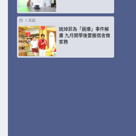
1 天前
姚焯菲為「藐爆」事件解
畫 九月開學後要搬宿舍做
家務