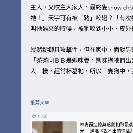
主人，又咬主人家人，最終隻chow c
牠！」天宇可有被「豬」咬過？「有次
叫牠過來的時候，被牠咬到小小，皮外
縱然鬆獅具攻擊性，但在家中，面對另
「茶茶同ＢＢ是媽咪養，媽咪抱牠們出
人一樣，經常杯葛牠，所以三隻狗中，
推薦文章
1 天前
林青霞追憶與葛蘭相聚最
光 邊唱《說不出的快活