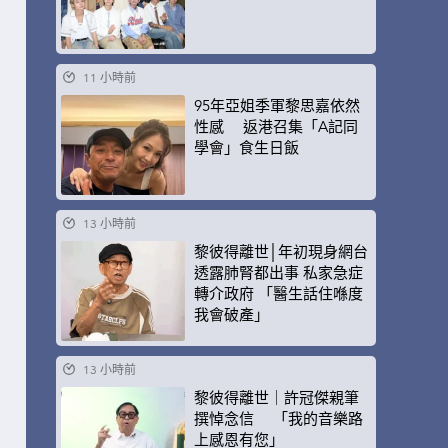
11 小時前
95年亞姐季軍黎思嘉依然
性感 返港召集「A記同
學會」食生日飯
13 小時前
黎彼得離世│年初現身網台
透露肺腎都出事 私家急症
轉介政府 「醫生話住喺度
我會破產」
13 小時前
黎彼得離世｜許冠傑親筆
撰悼念信 「我的音樂路
上感恩有您」