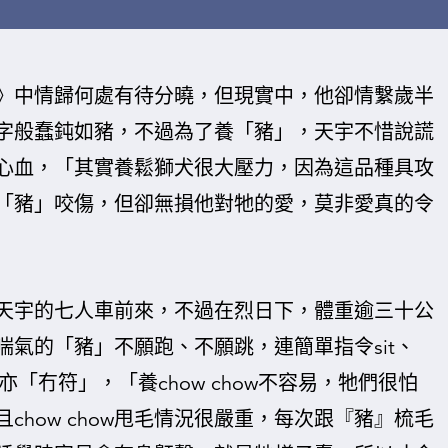
》中情歸何處有待分曉，但現實中，他卻情繫歲半
字般蠢鈍如豬，不過為了養「豬」，天宇不惜說謊
心血，「其實養鬆獅犬很大壓力，因為這品種具攻
「豬」咬傷，但卻無損他對牠的愛，莫非愛真的令
天宇的七人車前來，不過在烈日下，體重逾三十公
氣的「豬」不願跑、不願跳，連簡單指令sit、
亦「冇符」，「養chow chow不容易，牠們很怕
how chow甩毛情況很嚴重，每次跟『豬』梳毛