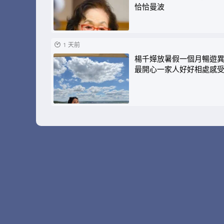
恰恰曼波
1 天前
楊千嬅放暑假一個月暢遊
最開心一家人好好相處感