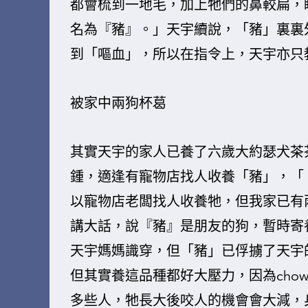
都會梳到一地毛，加上牠們的鼻較扁，
名為『豬』。」天宇續說，「豬」裏裏
到「嘔血」，所以在指令上，天宇亦只教牠
被家中兩狗杯葛
其實天宇的家人已養了六歲大約瑟犬茶
鍾，適逢有寵物店找人收養「豬」，「
以寵物店老闆找人收養牠，但我家已有
講大話，說『豬』是朋友的狗，暫時寄
天宇媽媽識穿，但「豬」已俘擄了天宇
但其實養這品種都好大壓力，因為chow
多些人，牠長大後咬人的機會會大減，身邊有