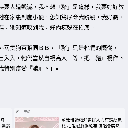
how要人道毀滅，我不想『豬』是這樣，我要好好教
牠在家裏到處小便，怎知篤尿令我跣親，我好嬲，
傷，牠知道咬到我，好內疚躲在枱底。」
外兩隻狗茶茶同ＢＢ，「豬」只是牠們的隨從，
出入入，牠們當然自視高人一等，把『豬』視作下
我特別疼愛『豬』。」●
1 天前
後時
蘇雅琳讚盧瀚霆好大力有霸總氣
》邊跳
概 拍咀戲愈錫愈凍 演唱會突然