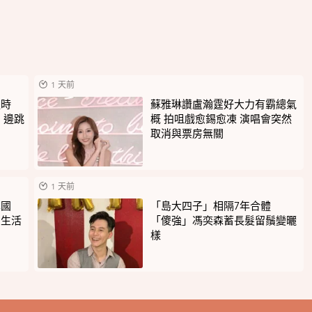
1 天前
後時
蘇雅琳讚盧瀚霆好大力有霸總氣
》邊跳
概 拍咀戲愈錫愈凍 演唱會突然
取消與票房無關
1 天前
異國
「島大四子」相隔7年合體
受生活
「傻強」馮奕森蓄長髮留鬚變曬
樣