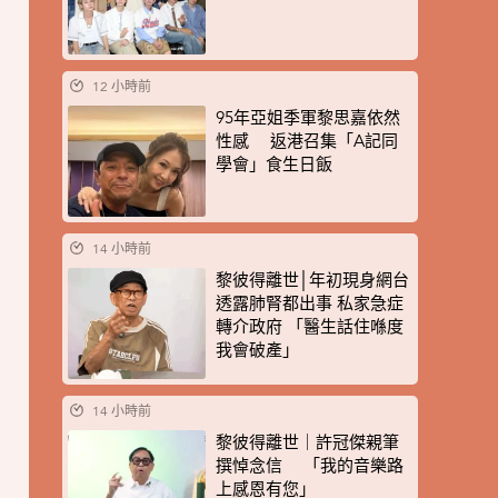
12 小時前
95年亞姐季軍黎思嘉依然
性感 返港召集「A記同
學會」食生日飯
14 小時前
黎彼得離世│年初現身網台
透露肺腎都出事 私家急症
轉介政府 「醫生話住喺度
我會破產」
14 小時前
黎彼得離世｜許冠傑親筆
撰悼念信 「我的音樂路
上感恩有您」