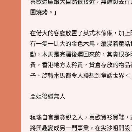
喜歡這區跟大自然很接近，無論想去行
園燒烤。」
在偌大的客廳放置了英式木傢俬，加上
有一隻一比大的金色木馬，瀰漫着童話
動，木馬是完騷後運回來的，其實很多
費，香港地方太矜貴，貨倉存放的物品
子、旋轉木馬都令人聯想到童話世界。
亞姐後繼無人
程瑤自言是貪靚之人，喜歡買衫買鞋，
將興趣變成另一門事業，在尖沙咀開設了D