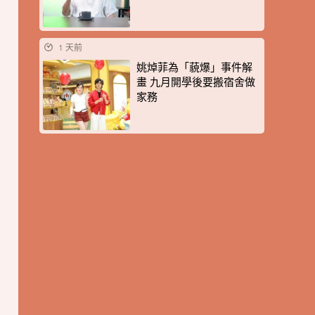
1 天前
姚焯菲為「藐爆」事件解
畫 九月開學後要搬宿舍做
家務