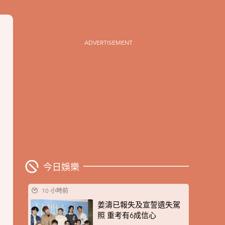
ADVERTISEMENT
今日娛樂
10 小時前
姜濤已報失及宣誓遺失駕
照 重考有6成信心