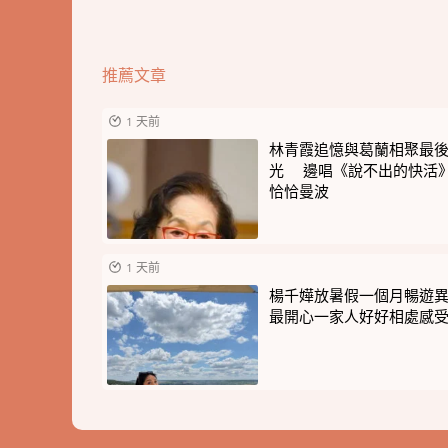
推薦文章
1 天前
林青霞追憶與葛蘭相聚最
光 邊唱《說不出的快活
恰恰曼波
1 天前
楊千嬅放暑假一個月暢遊
最開心一家人好好相處感