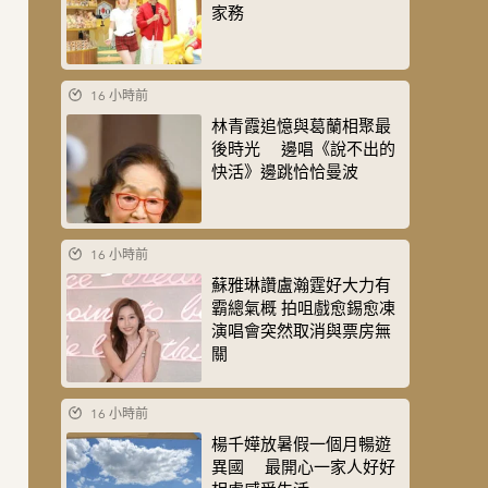
家務
16 小時前
林青霞追憶與葛蘭相聚最
後時光 邊唱《說不出的
快活》邊跳恰恰曼波
16 小時前
蘇雅琳讚盧瀚霆好大力有
霸總氣概 拍咀戲愈錫愈凍
演唱會突然取消與票房無
關
16 小時前
楊千嬅放暑假一個月暢遊
異國 最開心一家人好好