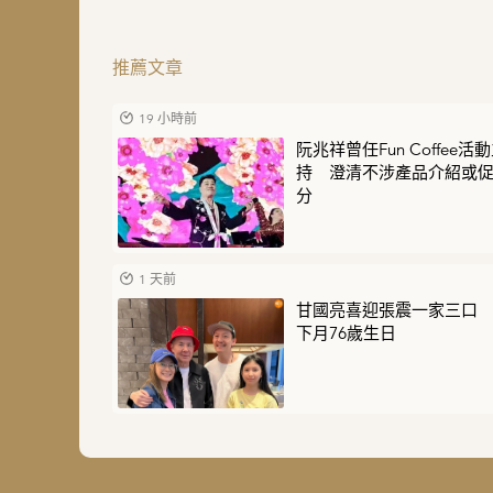
推薦文章
19 小時前
阮兆祥曾任Fun Coffee活
持 澄清不涉產品介紹或
分
1 天前
甘國亮喜迎張震一家三口
下月76歲生日