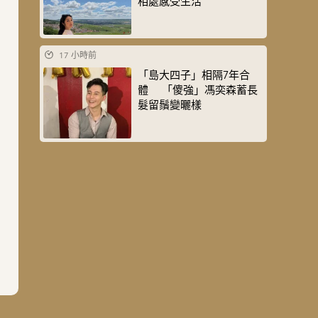
相處感受生活
17 小時前
「島大四子」相隔7年合
體 「傻強」馮奕森蓄長
髮留鬚變曬樣