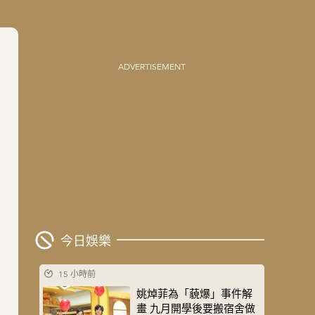
ADVERTISEMENT
今日娛樂
15 小時前
姚焯菲為「藐爆」事件解
畫 九月開學後要搬宿舍做