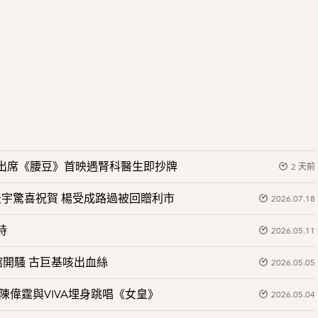
場 出席《腰豆》首映遇腎科醫生即抄牌
2 天前
天宇驚喜祝賀 楊受成路過被回贈利市
2026.07.18
持
2026.05.11
館開騷 古巨基咳出血絲
2026.05.05
陳偉霆與VIVA埋身跳唱《女皇》
2026.05.04