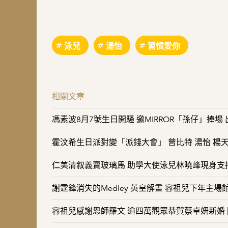
泳兒
湯怡
習慣愛你
相關文章
馮素波8月7號生日開騷 邀MIRROR「孫仔」捧
霍汶希生日派對變「派錢大會」 曾比特 湯怡 楊
仁美清叙義賣玻璃馬 助學大使泳兒林曉峰現身支
謝霆鋒消失的Medley 英皇解畫 容祖兒下年主場
容祖兒感謝恩師羅文 逾四萬觀眾恭賀蔡卓妍新婚 