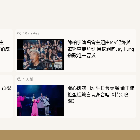
19 小時前
動主
陳柏宇演唱會主題曲MV記錄與
促銷成
歌迷重要時刻 自揭親向Jay Fung
邀歌唯一要求
1 天前
 預祝
關心妍澳門站生日會專場 蕭正楠
推蛋糕驚喜現身合唱《特別鳴
謝》