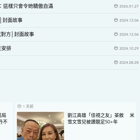
：這樣只會令她驕傲自滿
2026.01.27
│封面故事
2024.12.06
死對方│封面故事
2024.12.06
天安排
2024.10.29
2024.08.28
1 天前
結局
劉江高雄「佳視之友」茶敘 米
丹不
雪文雪兒被讚靚足50+年