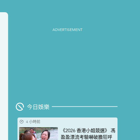
ADVERTISEMENT
今日娛樂
4 小時前
《2026 香港小姐競選》 馮
盈盈漂流考驗嚇破膽狂呼