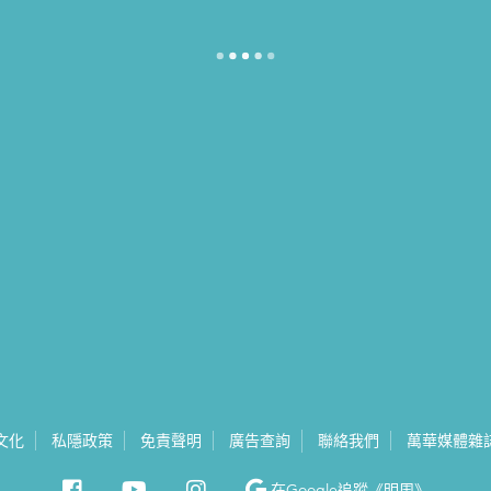
文化
私隱政策
免責聲明
廣告查詢
聯絡我們
萬華媒體雜
在Google
追蹤《明周》