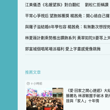
江美儀憑《名媛望族》對白翻紅 劉松仁拒稱讚
平常心爭視后 望胞姊獲獎 楊茜堯：開心過自己攞
與羅子溢結婚8年學包容 楊茜堯：有無數次想捏
林夏薇計劃乘勢推出鑽飾系列 黃翠如陀B要等上
郭富城個唱尾場派福利 愛上字畫感覺像跳舞
推薦文章
9 小時前
《愛·回家之開心速遞》大
滕麗名 林淑敏握手破冰 劉
捨與「家人」十年情