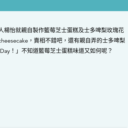
人楊怡就親自製作籃莓芝士蛋糕及士多啤梨玫瑰花
eesecake，賣相不錯吧，還有親自弄的士多啤梨
ine’s Day！」不知道籃莓芝士蛋糕味道又如何呢？