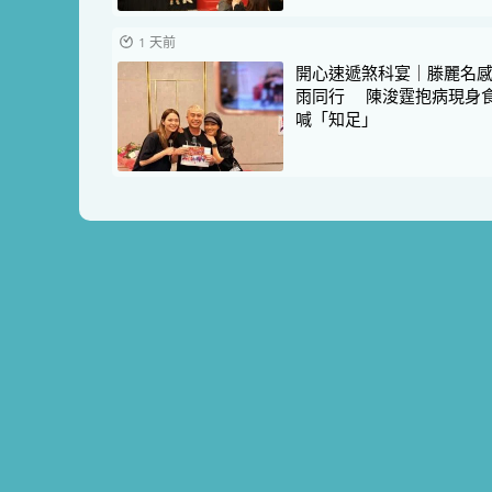
1 天前
開心速遞煞科宴｜滕麗名
雨同行 陳浚霆抱病現身
喊「知足」