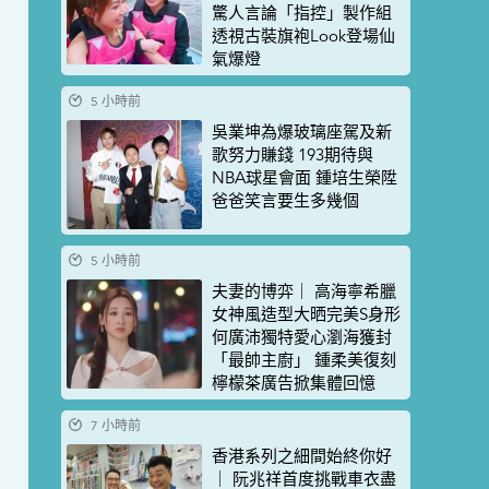
驚人言論「指控」製作組
透視古裝旗袍Look登場仙
氣爆燈
5 小時前
吳業坤為爆玻璃座駕及新
歌努力賺錢 193期待與
NBA球星會面 鍾培生榮陞
爸爸笑言要生多幾個
5 小時前
夫妻的博弈｜ 高海寧希臘
女神風造型大晒完美S身形
何廣沛獨特愛心瀏海獲封
「最帥主廚」 鍾柔美復刻
檸檬茶廣告掀集體回憶
7 小時前
香港系列之細間始終你好
｜ 阮兆祥首度挑戰車衣盡