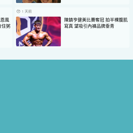
1 天前
感恩風
陳鎮亨健美比賽奪冠 拍半裸腹肌
食住粥
寫真 望吸引內褲品牌垂青