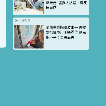
顯天份 發掘大坑隱世鐵皮
屋書店
7 小時前
陳凱琳戲院風波未平 再被
翻搭電車用手袋霸位 網民
抱不平：為黑而黑