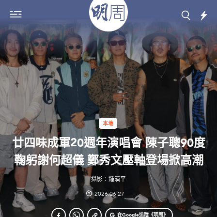
本地
廿四味成軍20週年演唱會 陳子聰90度
鞠躬謝何超儀 鄭秀文壓軸登場掀高潮
攝影：鍾漢平
2026.06.27
在Google
追蹤《明周》