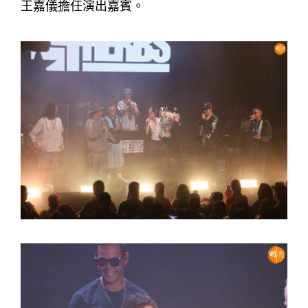
王嘉儀擔任演出嘉賓。