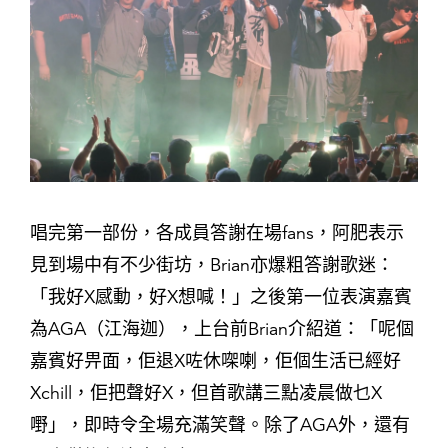
唱完第一部份，各成員答謝在場fans，阿肥表示
見到場中有不少街坊，Brian亦爆粗答謝歌迷：
「我好X感動，好X想喊！」之後第一位表演嘉賓
為AGA（江海迦），上台前Brian介紹道：「呢個
嘉賓好畀面，佢退X咗休㗎喇，佢個生活已經好
Xchill，佢把聲好X，但首歌講三點凌晨做乜X
嘢」，即時令全場充滿笑聲。除了AGA外，還有