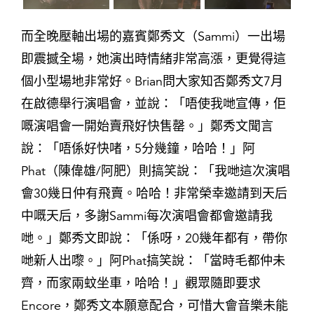
而全晚壓軸出場的嘉賓鄭秀文（Sammi）一出場
即震撼全場，她演出時情緒非常高漲，更覺得這
個小型場地非常好。Brian問大家知否鄭秀文7月
在啟德舉行演唱會，並說：「唔使我哋宣傳，佢
嘅演唱會一開始賣飛好快售罄。」鄭秀文聞言
說：「唔係好快啫，5分幾鐘，哈哈！」阿
Phat（陳偉雄/阿肥）則搞笑說：「我哋這次演唱
會30幾日仲有飛賣。哈哈！非常榮幸邀請到天后
中嘅天后，多謝Sammi每次演唱會都會邀請我
哋。」鄭秀文即說：「係呀，20幾年都有，帶你
哋新人出嚟。」阿Phat搞笑說：「當時毛都仲未
齊，而家兩蚊坐車，哈哈！」觀眾隨即要求
Encore，鄭秀文本願意配合，可惜大會音樂未能