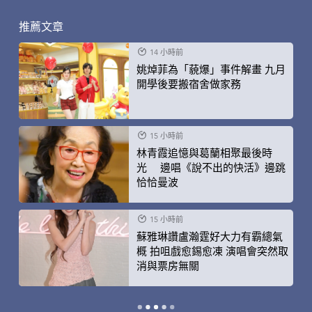
推薦文章
14 小時前
姚焯菲為「藐爆」事件解畫 九月
開學後要搬宿舍做家務
15 小時前
林青霞追憶與葛蘭相聚最後時
光 邊唱《說不出的快活》邊跳
恰恰曼波
15 小時前
蘇雅琳讚盧瀚霆好大力有霸總氣
概 拍咀戲愈錫愈凍 演唱會突然取
消與票房無關