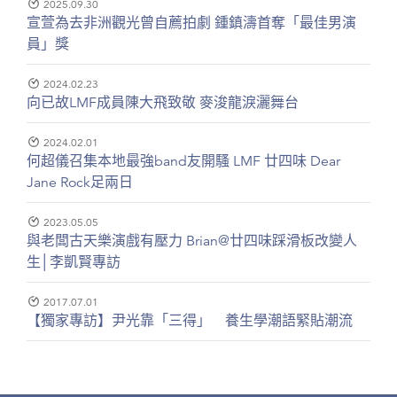
2025.09.30
宣萱為去非洲觀光曾自薦拍劇 鍾鎮濤首奪「最佳男演
員」獎
2024.02.23
向已故LMF成員陳大飛致敬 麥浚龍淚灑舞台
2024.02.01
何超儀召集本地最強band友開騷 LMF 廿四味 Dear
Jane Rock足兩日
2023.05.05
與老闆古天樂演戲有壓力 Brian@廿四味踩滑板改變人
生│李凱賢專訪
2017.07.01
【獨家專訪】尹光靠「三得」 養生學潮語緊貼潮流