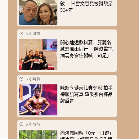
敘 米雪文雪兒被讚靚足
50+年
5 小時前
開心速遞煞科宴｜滕麗名
感恩風雨同行 陳浚霆抱
病現身食住粥喊「知足」
5 小時前
陳鎮亨健美比賽奪冠 拍半
裸腹肌寫真 望吸引內褲品
牌垂青
6 小時前
向海嵐回應「0元一日遊」