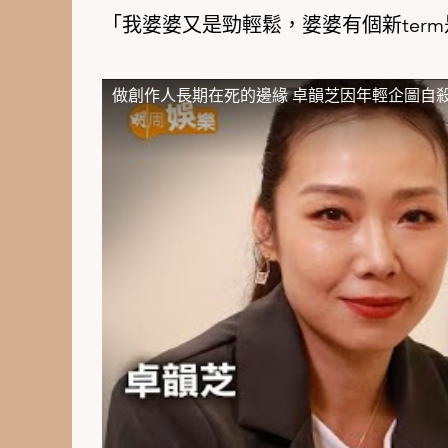
「我婆婆又是勁輕鬆，婆婆有個新ter
做創作人長期在死的邊緣 卓韻芝因年輕企圖自