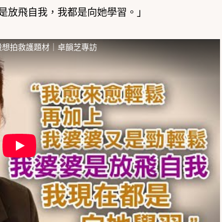
m是放飛自我，我都是向她學習。」
殺想拍救護題材｜卓韻芝專訪