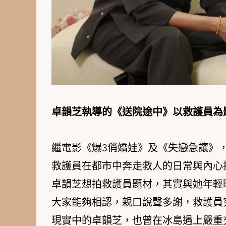
卓韻芝執導的《送院途中》以救護員為
繼電影《爆3俏嬌娃》及《失戀急讓》
救護員在都市中奔走救人的日常與內心
卓韻芝想拍救護員題材，其實與她年輕
大家能夠相認，親口說聲多謝，救護員
現實中的卓韻芝，也曾在冰島遇上嚴重