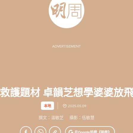
ADVERTISEMENT
救護題材 卓韻芝想學婆婆放
本地
2025.05.09
撰文：溫敏芝
攝影：伍敏慧
在Google
追蹤《明周》