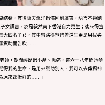
爺結婚，其後隨夫飄洋過海回到廣東，語言不通飽
讓子女讀書，於是毅然南下香港自力更生；後來得宣
養大四名子女，其中曾路得爸爸曾道生更是男拔尖
願資助而告吹……
唱老師，期間經歷過小產、患癌，這六十八年間她學
覺得我的生命，是用來幫助別人，我可以去傳揚神
命原來都挺好的……」