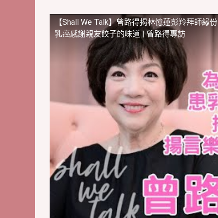
【Shall We Talk】曾路得揭林憶蓮彭羚拜師
乳癌感謝親友餃子的味道 | 曾路得專訪