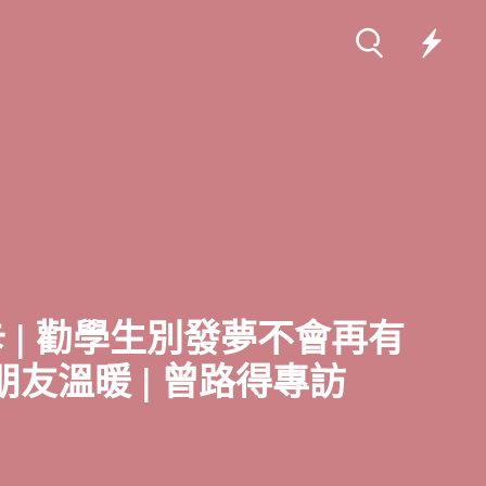
卡 | 勸學生別發夢不會再有
友溫暖 | 曾路得專訪