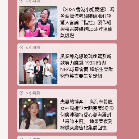
5 小時前
《2026 香港小姐競選》 馮
盈盈漂流考驗嚇破膽狂呼
驚人言論「指控」製作組
透視古裝旗袍Look登場仙
氣爆燈
6 小時前
吳業坤為爆玻璃座駕及新
歌努力賺錢 193期待與
NBA球星會面 鍾培生榮陞
爸爸笑言要生多幾個
6 小時前
夫妻的博弈｜ 高海寧希臘
女神風造型大晒完美S身形
何廣沛獨特愛心瀏海獲封
「最帥主廚」 鍾柔美復刻
檸檬茶廣告掀集體回憶