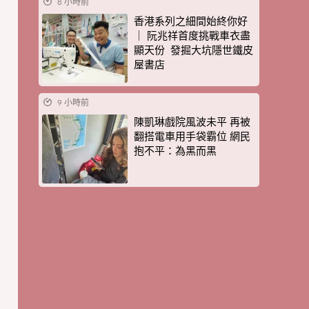
8 小時前
香港系列之細間始終你好
｜ 阮兆祥首度挑戰車衣盡
顯天份 發掘大坑隱世鐵皮
屋書店
9 小時前
陳凱琳戲院風波未平 再被
翻搭電車用手袋霸位 網民
抱不平：為黑而黑