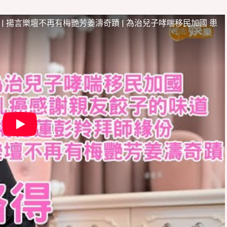
緣份 | 揚言樂壇不再有梅艷芳姜濤奇蹟 | 為治兒子哮喘移民加國 患