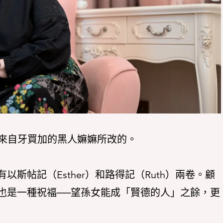
、來自牙買加的黑人嫲嫲所改的。
斯帖記（Esther）和路得記（Ruth）兩卷。顧
也是一種祝福──望孫女能成「賢德的人」之餘，更