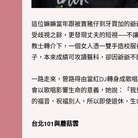
這位嫲嫲當年跟被賣豬仔到牙買加的爺
受歧視之餘，更發現丈夫的短視──不
教士轉介下，一個女人憑一雙手造校服
子，本來成績可攻讀醫科，卻因爺爺不
一路走來，曾路得由當紅DJ轉身成歌
會以歌唱影響生命的意義，她說：「我
的福音、祝福別人，所以即使退休，生
台北101與蘑菇雲