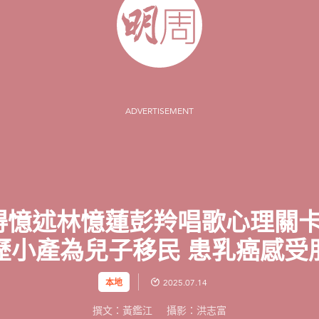
ADVERTISEMENT
k】曾路得憶述林憶蓮彭羚唱歌心理關
經歷小產為兒子移民 患乳癌感受朋
本地
2025.07.14
撰文：黃鑑江
攝影：洪志富