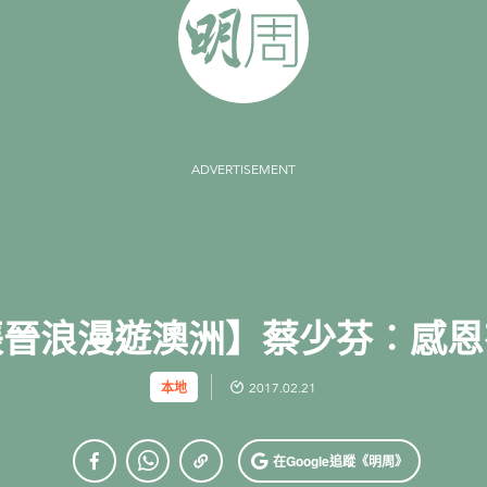
ADVERTISEMENT
張晉浪漫遊澳洲】蔡少芬︰感恩
本地
2017.02.21
在Google
追蹤《明周》