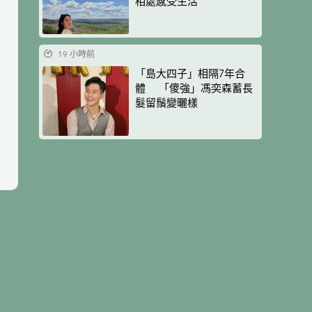
相處感受生活
19 小時前
「島大四子」相隔7年合
體 「傻強」馮奕森蓄長
髮留鬚變曬樣