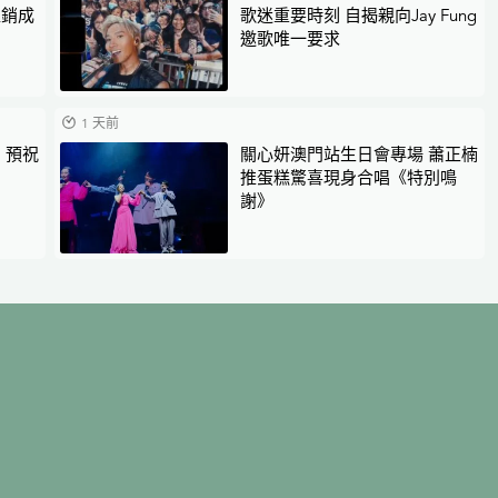
促銷成
歌迷重要時刻 自揭親向Jay Fung
邀歌唯一要求
1 天前
 預祝
關心妍澳門站生日會專場 蕭正楠
推蛋糕驚喜現身合唱《特別鳴
謝》