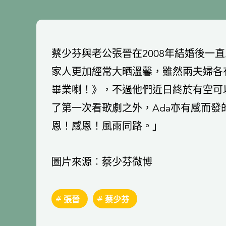
蔡少芬與老公張晉在2008年結婚後一
家人更加經常大晒溫馨，雖然兩夫婦各
畢業喇！》，不過他們近日終於有空可
了第一次看歌劇之外，Ada亦有感而
恩！感恩！風雨同路。」
圖片來源︰蔡少芬微博
張晉
蔡少芬