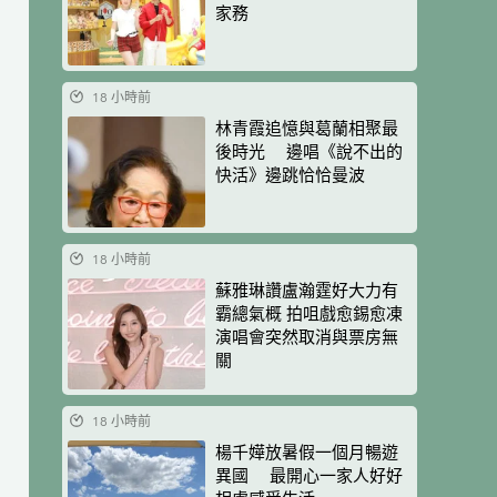
家務
18 小時前
林青霞追憶與葛蘭相聚最
後時光 邊唱《說不出的
快活》邊跳恰恰曼波
18 小時前
蘇雅琳讚盧瀚霆好大力有
霸總氣概 拍咀戲愈錫愈凍
演唱會突然取消與票房無
關
18 小時前
楊千嬅放暑假一個月暢遊
異國 最開心一家人好好