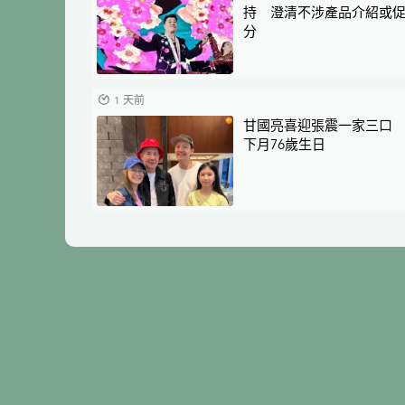
持 澄清不涉產品介紹或
分
1 天前
甘國亮喜迎張震一家三口
下月76歲生日