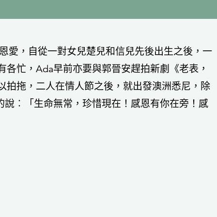
直恩愛，自從一對女兒楚兒和信兒先後出生之後，一
有各忙，Ada早前亦要與郭晉安趕拍新劇《老表，
以拍拖，二人在情人節之後，就出發澳洲悉尼，除
發的說︰「生命無常，珍惜現在！感恩有你在旁！感