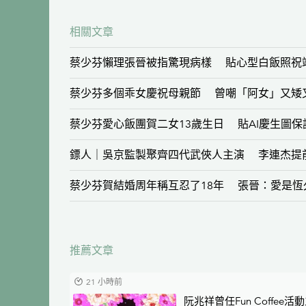
相關文章
蔡少芬懶理張晉被指驚現病樣 貼心型白飯照祝
蔡少芬多個乖女慶祝母親節 曾嘲「阿女」又矮
蔡少芬愛心飯團賀二女13歲生日 貼AI慶生圖
鏢人｜吳京監製聚齊四代武俠人主演 李連杰提
蔡少芬賀結婚周年稱互忍了18年 張晉：愛是恆
推薦文章
21 小時前
阮兆祥曾任Fun Coffee活