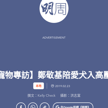
ADVERTISEMENT
寵物專訪】鄭敬基陪愛犬入高
本地
2019.02.23
撰文：Kelly Check
攝影：洪志富
在Google
追蹤《明周》