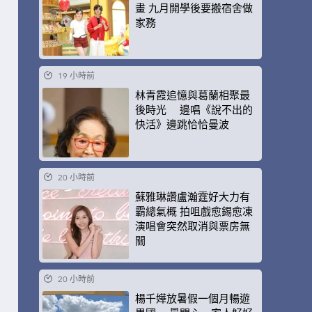
畫 九月開學後要搬宿舍做
家務
19 小時前
林青霞追憶與葛蘭相聚最
後時光 邊唱《說不出的
快活》邊跳恰恰曼波
20 小時前
蘇雅琳讚盧瀚霆好大力有
霸總氣概 拍咀戲愈錫愈凍
演唱會突然取消與票房無
關
20 小時前
楊千嬅放暑假一個月暢遊