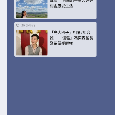
異國 最開心一家人好好
相處感受生活
20 小時前
「島大四子」相隔7年合
體 「傻強」馮奕森蓄長
髮留鬚變曬樣