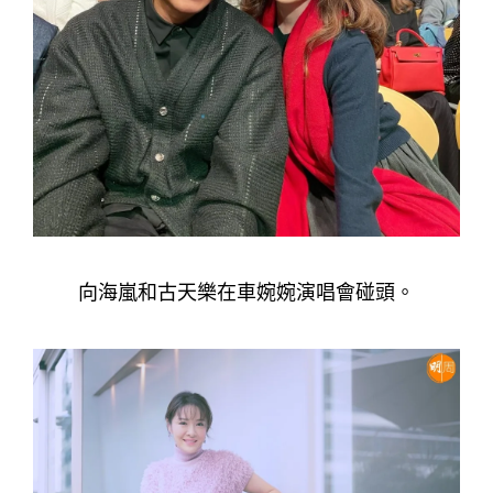
向海嵐和古天樂在車婉婉演唱會碰頭。