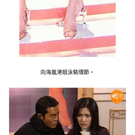
向海嵐港姐泳裝環節。