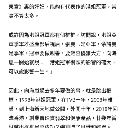
東宮》裏的奸妃，能夠有代表作的港姐冠軍，其
實不算太多。
或許因為港姐冠軍都有個框框，坊間說，港姐亞
軍季軍才盛產影后視后，張曼玉是亞軍，佘詩曼
是季軍，冠軍要做親善，要雍容優雅大方，向海
嵐一開始就說：「港姐冠軍銜頭的影響的確大，
可以說影響一生。」
因此，向海嵐過去多年要做的事，就是跳出框
框，1998年港姐冠軍，在TVB十年，2008年離
巢，到上海新天地做公關，外闖十年，2018年回
流香港，創業賣珠寶翡翠和健康產品，廿幾年嘗
試跳出框框是否成功？總算賺了見識和經歷。