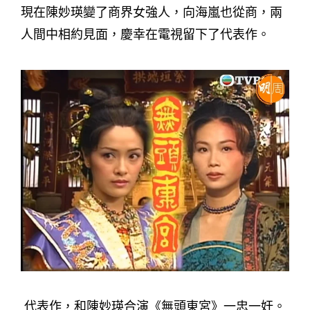
現在陳妙瑛變了商界女強人，向海嵐也從商，兩
人間中相約見面，慶幸在電視留下了代表作。
代表作，和陳妙瑛合演《無頭東宮》一忠一奸。