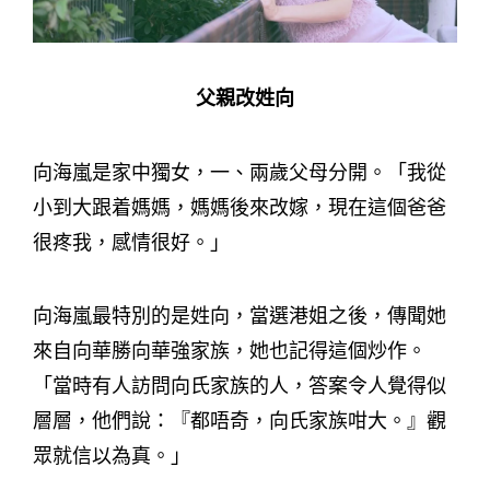
父親改姓向
向海嵐是家中獨女，一、兩歲父母分開。「我從
小到大跟着媽媽，媽媽後來改嫁，現在這個爸爸
很疼我，感情很好。」
向海嵐最特別的是姓向，當選港姐之後，傳聞她
來自向華勝向華強家族，她也記得這個炒作。
「當時有人訪問向氏家族的人，答案令人覺得似
層層，他們說：『都唔奇，向氏家族咁大。』觀
眾就信以為真。」