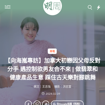
本地
【向海嵐專訪】加拿大初戀因父母反對
分手 遇控制欲男友合不來 | 做翡翠和
健康產品生意 踩住古天樂對腳跳舞
撰文：王志強
攝影：洪志富
2024.02.09
在Google
追蹤《明周》