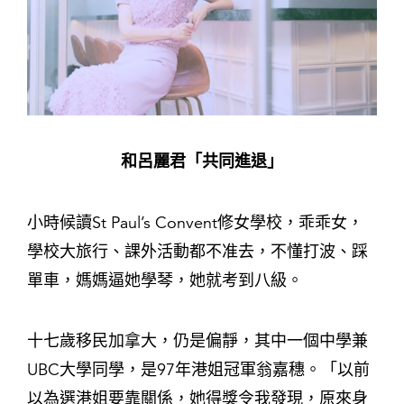
和呂麗君「共同進退」
小時候讀St Paul’s Convent修女學校，乖乖女，
學校大旅行、課外活動都不准去，不懂打波、踩
單車，媽媽逼她學琴，她就考到八級。
十七歲移民加拿大，仍是偏靜，其中一個中學兼
UBC大學同學，是97年港姐冠軍翁嘉穗。「以前
以為選港姐要靠關係，她得獎令我發現，原來身