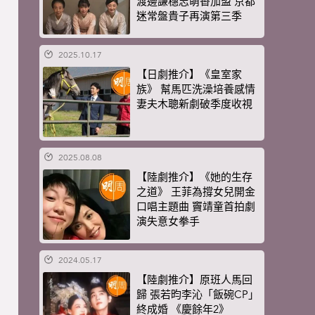
渡邊謙穗志萌香加盟 京都
迷常盤貴子再演第三季
2025.10.17
【日劇推介】《皇室家
族》 幫馬匹洗澡培養感情
妻夫木聰新劇破季度收視
2025.08.08
【陸劇推介】《她的生存
之道》 王菲為撐女兒開金
口唱主題曲 竇靖童首拍劇
演失意女拳手
2024.05.17
【陸劇推介】原班人馬回
歸 張若昀李沁「飯碗CP」
終成婚 《慶餘年2》