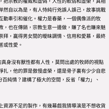
，把宗教的權威和虛偽，人性的軟弱和虛榮，真相
岸然自以為是，有人恃純行兇誤人誤己，故事挑戰
互動牽引和催化。權力是春藥，一個偶像派的牧
教，也在傳銷，宗教生意一邊做，賺了名也賺來魅
崇拜，贏得男女間的曖昧調情、信用和愛慕，最終
甚或性愛。
的真身沒有獸性都有人性，莫問出處的牧師的視點
掙扎，他的罪是傲慢虛榮，還是骨子裏有少少自悲
是百分百純情？建構了極大的空間，反省「權力」、
上資源不足的製作，有幾幕戲我猜導演是不想收貨