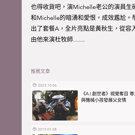
也得收貨吧，演Michelle老公的演
和Michelle的暗湧和愛恨，成效尷
出了套餐A，全片亮點是黃秋生，從容
由他來演杜牧師……
推薦文章
2023.10.06
《A.I.創世者》視覺奪目 
與機械小孩發展父女情
2019.01.08