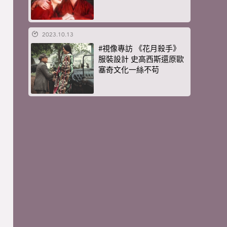
2023.10.13
#視像專訪 《花月殺手》
服裝設計 史高西斯還原歐
塞奇文化一絲不苟