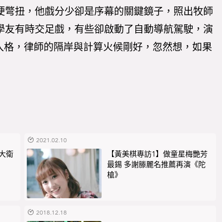
員生硬彆扭，他戲分少卻是序幕的關鍵鏡子，照出牧師
尬。學友有時交足戲，有些卻啟動了自動導航駕駛，演
入格，律師的隔岸與計算火候剛好，忽然想，如果
2021.02.10
尊大衛
【黃美棋專訪1】做童星梅艷芳
最錫 多謝滕麗名推薦再演《陀
槍》
2018.12.18